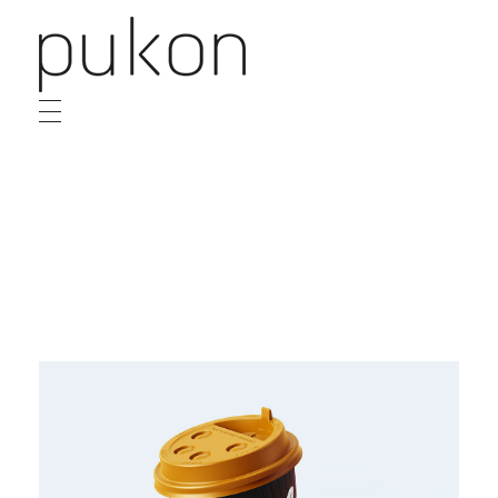
Pukon
Design e Conteúdo
HOME
SOBRE
SERVIÇOS
PROJETOS
DESTAQUE
CONTATO