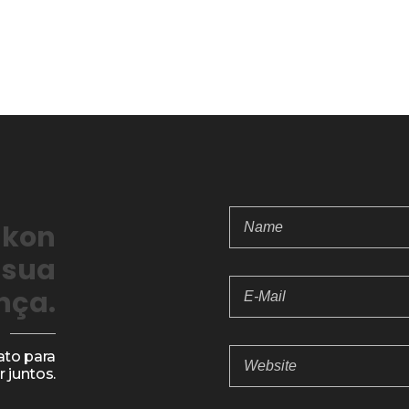
ukon
 sua
nça.
to para
 juntos.