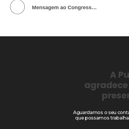
Anterior
Mensagem ao Congresso Nacional 2021 | Miolo
A P
agradece
prese
Aguardamos o seu conta
que possamos trabalhar